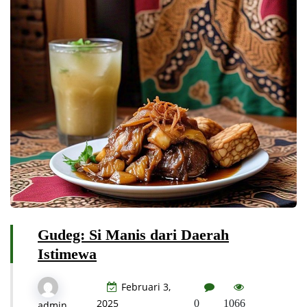
Gudeg: Si Manis dari Daerah
Istimewa
Februari 3,
2025
0
1066
admin