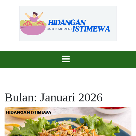
Skip
to
content
Sajian Istimewa, Untuk Momen yang Berharga
Hidangan
Istimewa
Bulan:
Januari 2026