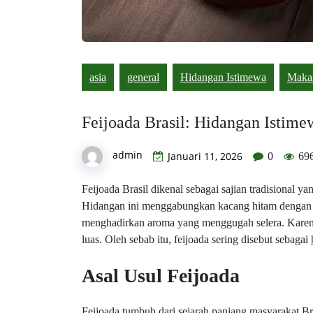
asia
general
Hidangan Istimewa
Maka
Feijoada Brasil: Hidangan Istim
admin
Januari 11, 2026
0
69
Feijoada Brasil dikenal sebagai sajian tradisional
Hidangan ini menggabungkan kacang hitam dengan be
menghadirkan aroma yang menggugah selera. Karena 
luas. Oleh sebab itu, feijoada sering disebut sebagai
Asal Usul Feijoada
Feijoada tumbuh dari sejarah panjang masyarakat Br