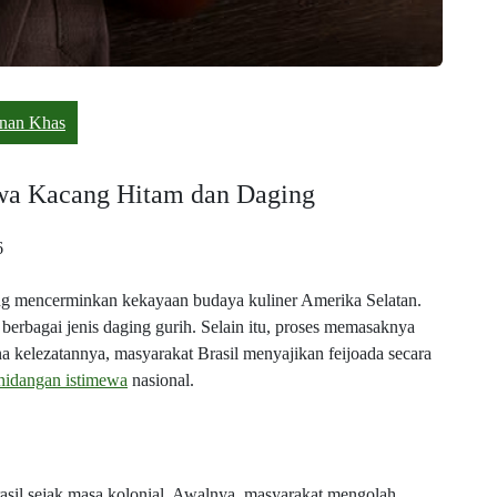
nan Khas
ewa Kacang Hitam dan Daging
6
 yang mencerminkan kekayaan budaya kuliner Amerika Selatan.
rbagai jenis daging gurih. Selain itu, proses memasaknya
kelezatannya, masyarakat Brasil menyajikan feijoada secara
hidangan istimewa
nasional.
asil sejak masa kolonial. Awalnya, masyarakat mengolah