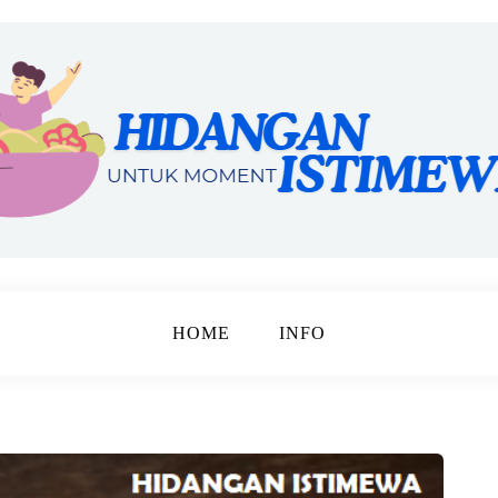
harga
imewa
HOME
INFO